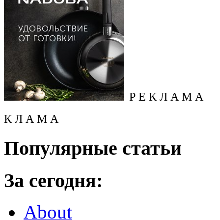
Р Е К Л А М А
К Л А М А
Популярные статьи
За сегодня:
About