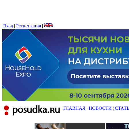
Вход
|
Регистрация
|
ГЛАВНАЯ
¦
НОВОСТИ
¦
СТАТ