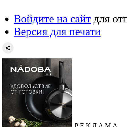
Войдите на сайт
для от
Версия для печати
Р Е К Л А М А