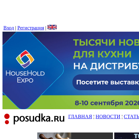
Вход
|
Регистрация
|
ГЛАВНАЯ
¦
НОВОСТИ
¦
СТАТ