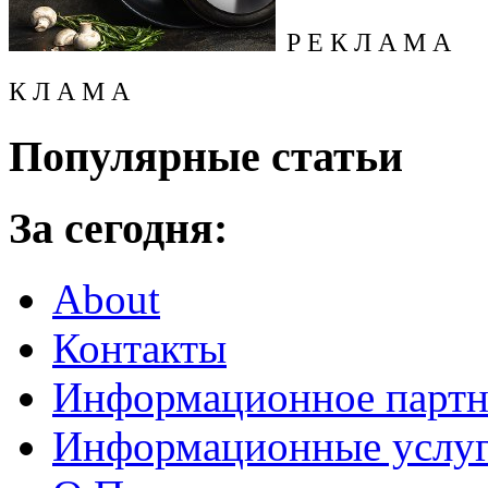
Р Е К Л А М А
К Л А М А
Популярные статьи
За сегодня:
About
Контакты
Информационное партн
Информационные услу