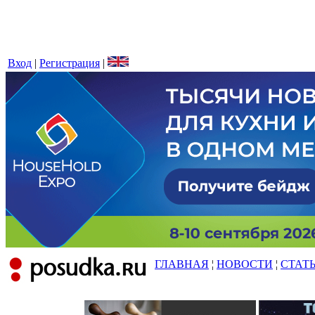
Вход
|
Регистрация
|
ГЛАВНАЯ
¦
НОВОСТИ
¦
СТАТ