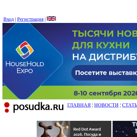
Вход
|
Регистрация
|
ГЛАВНАЯ
¦
НОВОСТИ
¦
СТАТ