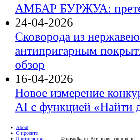
АМБАР БУРЖУА: прете
24-04-2026
Сковорода из нержавею
антипригарным покрыти
обзор
16-04-2026
Новое измерение конку
AI с функцией «Найти 
About
О проекте
Партнерство
© posudka.ru. Все права защищены.