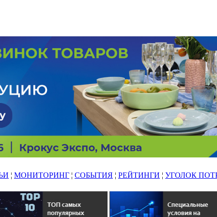
ЬИ
¦
МОНИТОРИНГ
¦
СОБЫТИЯ
¦
РЕЙТИНГИ
¦
УГОЛОК ПОТ