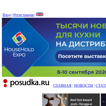
Вход
|
Регистрация
|
ГЛАВНАЯ
¦
НОВОСТИ
¦
СТАТ