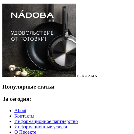
Р Е К Л А М А
Популярные статьи
За сегодня:
About
Контакты
Информационное партнерство
Информационные услуги
О Проекте