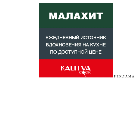
Р Е К Л А М А