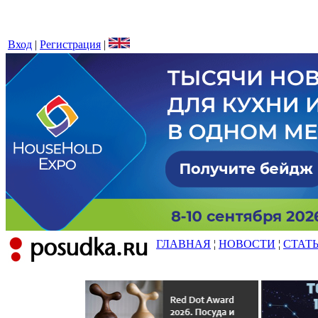
Вход
|
Регистрация
|
ГЛАВНАЯ
¦
НОВОСТИ
¦
СТАТ