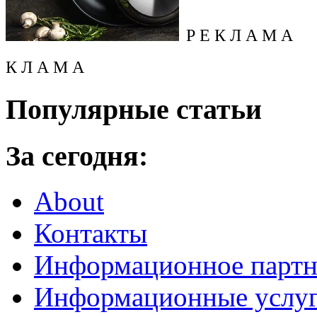
Р Е К Л А М А
К Л А М А
Популярные статьи
За сегодня:
About
Контакты
Информационное партн
Информационные услу