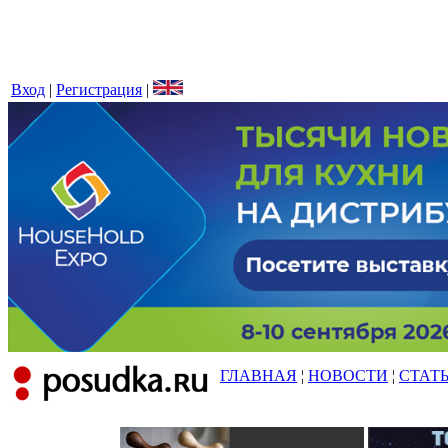
Вход
|
Регистрация
|
ГЛАВНАЯ
¦
НОВОСТИ
¦
СТАТ