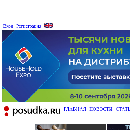
Вход
|
Регистрация
|
ГЛАВНАЯ
¦
НОВОСТИ
¦
СТАТ