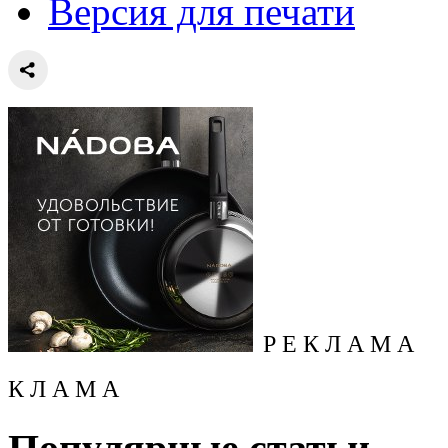
Версия для печати
Р Е К Л А М А
К Л А М А