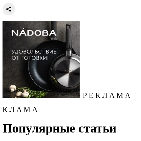
Р Е К Л А М А
К Л А М А
Популярные статьи