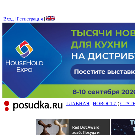
Вход
|
Регистрация
|
ГЛАВНАЯ
¦
НОВОСТИ
¦
СТАТ