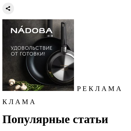
Р Е К Л А М А
К Л А М А
Популярные статьи