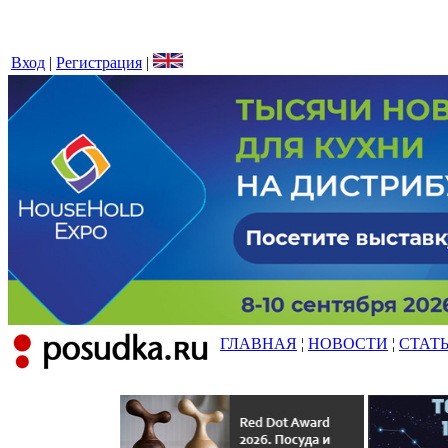
Вход
|
Регистрация
|
ГЛАВНАЯ
¦
НОВОСТИ
¦
СТАТ