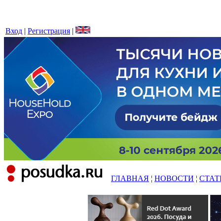
Вход
|
Регистрация
|
ГЛАВНАЯ
¦
НОВОСТИ
¦
СТАТ