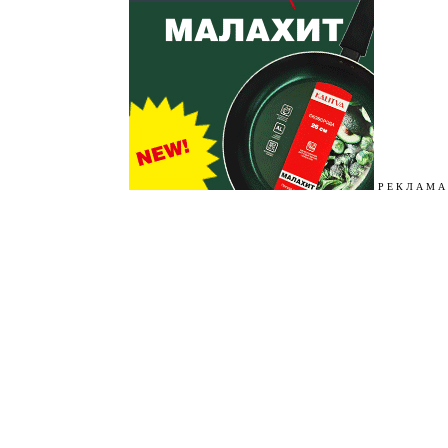
Р Е К Л А М А