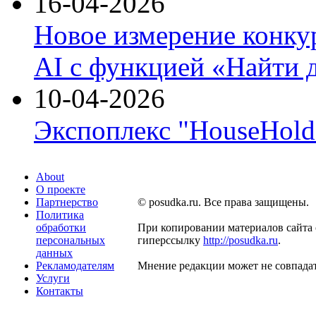
16-04-2026
Новое измерение конку
AI с функцией «Найти 
10-04-2026
Экспоплекс "HouseHold 
About
О проекте
Партнерство
© posudka.ru. Все права защищены.
Политика
обработки
При копировании материалов сайта 
персональных
гиперссылку
http://posudka.ru
.
данных
Рекламодателям
Мнение редакции может не совпадат
Услуги
Контакты