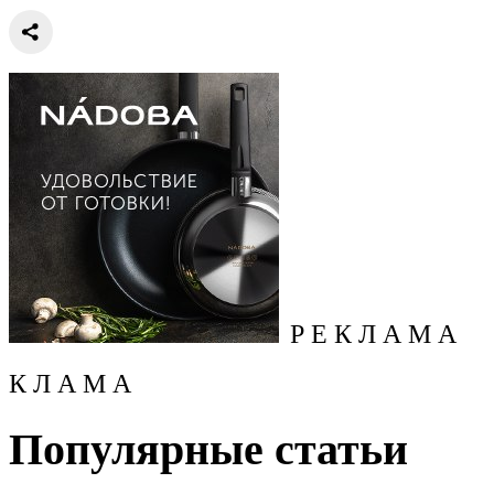
Р Е К Л А М А
К Л А М А
Популярные статьи