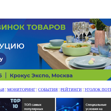
ЬИ
¦
МОНИТОРИНГ
¦
СОБЫТИЯ
¦
РЕЙТИНГИ
¦
УГОЛОК ПОТ