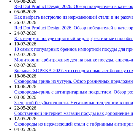
06-08-2026
Red Dot Product Design 2026. Обзор победителей в катег
05-08-2026
Как выбрать кастрюлю из нержавеющей стали и не разоч
26-07-2026
Red Dot Product Design 2026. Обзор победителей в катег
24-07-2026
Как вернуть посуде опрятный вид: эффективные способы
10-07-2026
10 самых популярных брендов импортной посуды для при
02-07-2026
Мониторинг арбитражных дел на рынке посуды, апрель-и
02-07-2026
Большая ХОРЕКА 2027: что сегодня помогает бизнесу со
18-06-2026
Сковороды-гриль из чугуна. Обзор розничных предложени
10-06-2026
Сковороды-гриль с антипригарным покрытием. Обзор ро
03-06-2026
За чертой безубыточности. Негативные тенденции в про
22-05-2026
Собственный интернет-магазин посуды как дополнение и
12-05-2026
Сковороды из нержавеющей стали с гибридным антиприг
04-05-2026