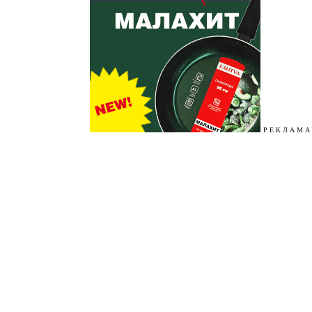
Р Е К Л А М А