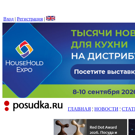
Вход
|
Регистрация
|
ГЛАВНАЯ
¦
НОВОСТИ
¦
СТАТ