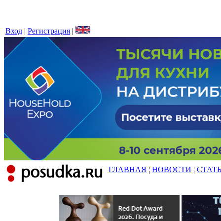
Вход
|
Регистрация
|
ГЛАВНАЯ
¦
НОВОСТИ
¦
СТАТ