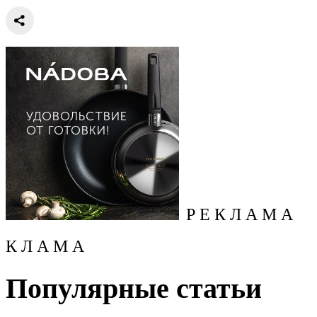
Р Е К Л А М А
К Л А М А
Популярные статьи