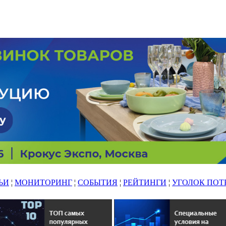
ЬИ
¦
МОНИТОРИНГ
¦
СОБЫТИЯ
¦
РЕЙТИНГИ
¦
УГОЛОК ПОТ