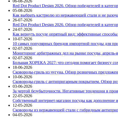
06-08-2026
Red Dot Product Design 2026. Обзор победителей в катег
05-08-2026
Как выбрать кастрюлю из нержавеющей стали и не разоч
26-07-2026
Red Dot Product Design 2026. Обзор победителей в катег
24-07-2026
Как вернуть посуде опрятный вид: эффективные способы
10-07-2026
10 самых популярных брендов импортной посуды для при
02-07-2026
Мониторинг арбитражных дел на рынке посуды, апрель-и
02-07-2026
Большая ХОРЕКА 2027: что сегодня помогает бизнесу со
18-06-2026
Сковороды-гриль из чугуна. Обзор розничных предложени
10-06-2026
Сковороды-гриль с антипригарным покрытием. Обзор ро
03-06-2026
За чертой безубыточности. Негативные тенденции в про
22-05-2026
Собственный интернет-магазин посуды как дополнение и
12-05-2026
Сковороды из нержавеющей стали с гибридным антиприг
04-05-2026