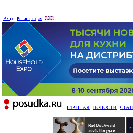
Вход
|
Регистрация
|
ГЛАВНАЯ
¦
НОВОСТИ
¦
СТАТ