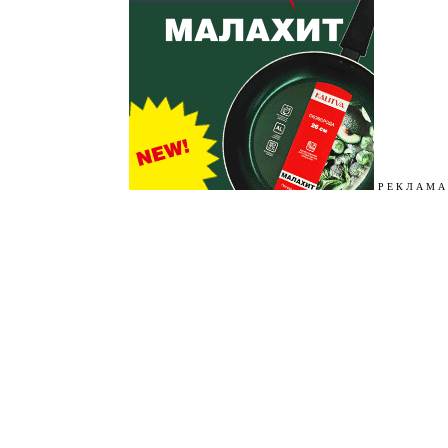
Р Е К Л А М А