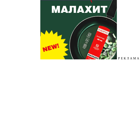
Р Е К Л А М А