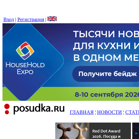
Вход
|
Регистрация
|
ГЛАВНАЯ
¦
НОВОСТИ
¦
СТАТ