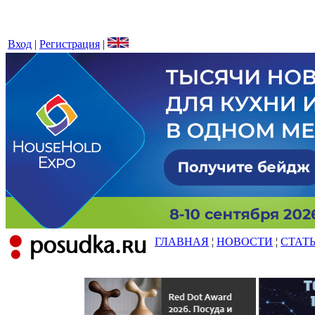
Вход
|
Регистрация
|
ГЛАВНАЯ
¦
НОВОСТИ
¦
СТАТ