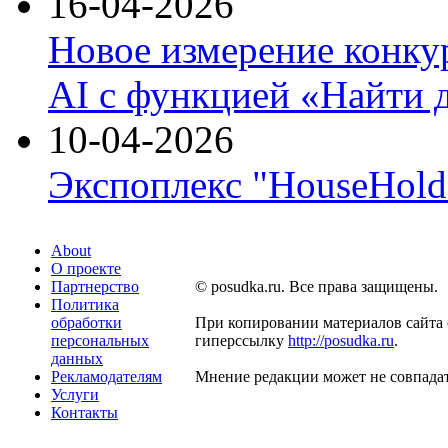
16-04-2026
Новое измерение конку
AI с функцией «Найти 
10-04-2026
Экспоплекс "HouseHold 
About
О проекте
Партнерство
© posudka.ru. Все права защищены.
Политика
обработки
При копировании материалов сайта 
персональных
гиперссылку
http://posudka.ru
.
данных
Рекламодателям
Мнение редакции может не совпадат
Услуги
Контакты