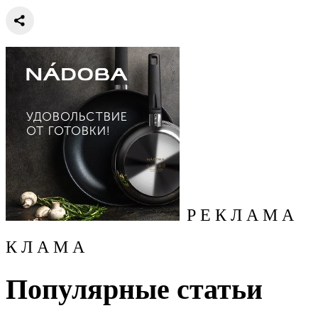
Р Е К Л А М А
К Л А М А
Популярные статьи