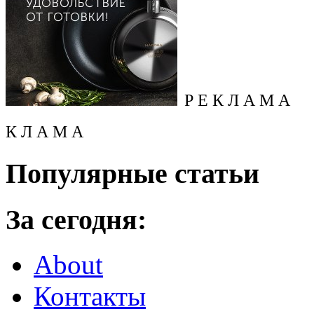
Р Е К Л А М А
К Л А М А
Популярные статьи
За сегодня:
About
Контакты