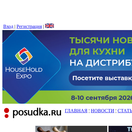
Вход
|
Регистрация
|
ГЛАВНАЯ
¦
НОВОСТИ
¦
СТАТ