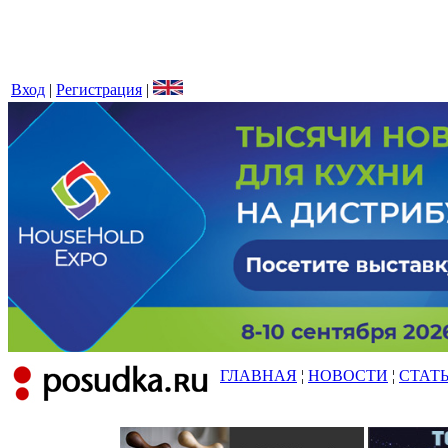
Вход
|
Регистрация
|
ГЛАВНАЯ
¦
НОВОСТИ
¦
СТАТ