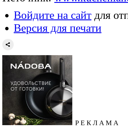
Войдите на сайт
для от
Версия для печати
Р Е К Л А М А