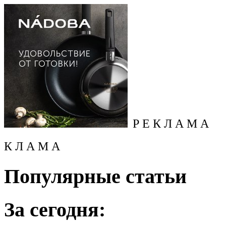
Р Е К Л А М А
К Л А М А
Популярные статьи
За сегодня: