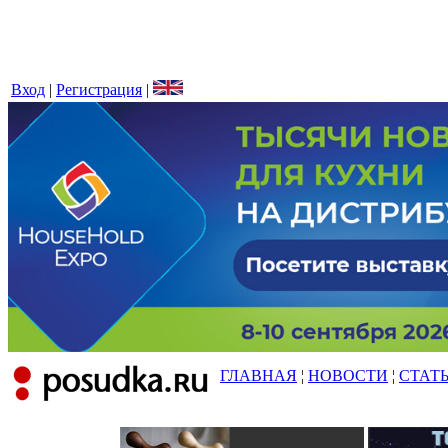
Вход
|
Регистрация
|
ГЛАВНАЯ
¦
НОВОСТИ
¦
СТАТ