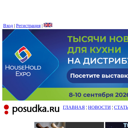
Вход
|
Регистрация
|
ГЛАВНАЯ
¦
НОВОСТИ
¦
СТАТ