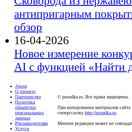
Сковорода из нержавею
антипригарным покрыти
обзор
16-04-2026
Новое измерение конку
AI с функцией «Найти 
About
О проекте
Партнерство
© posudka.ru. Все права защищены.
Политика
обработки
При копировании материалов сайта 
персональных
гиперссылку
http://posudka.ru
.
данных
Рекламодателям
Мнение редакции может не совпадат
Услуги