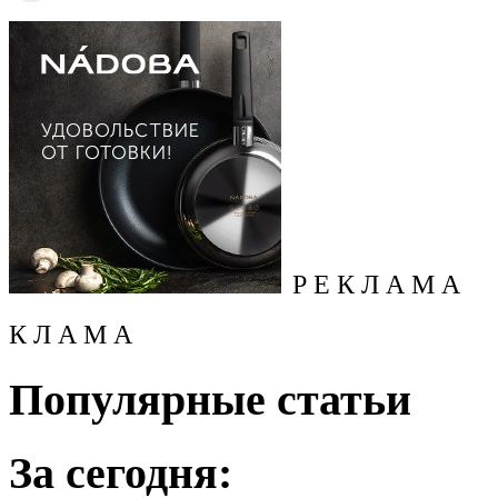
Р Е К Л А М А
К Л А М А
Популярные статьи
За сегодня: