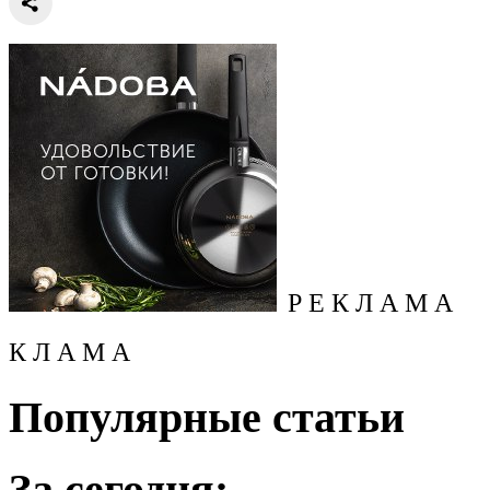
Р Е К Л А М А
К Л А М А
Популярные статьи
За сегодня: