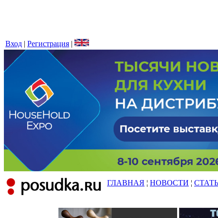
Вход
|
Регистрация
|
ГЛАВНАЯ
¦
НОВОСТИ
¦
СТАТ