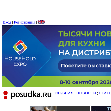
Вход
|
Регистрация
|
ГЛАВНАЯ
¦
НОВОСТИ
¦
СТАТ