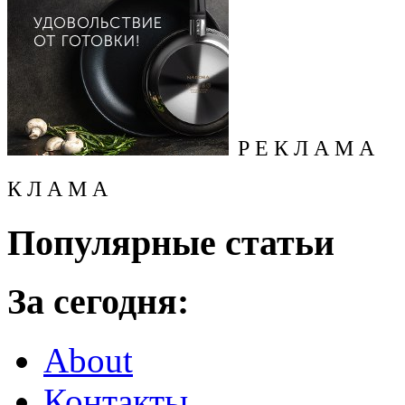
Р Е К Л А М А
К Л А М А
Популярные статьи
За сегодня:
About
Контакты