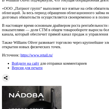
В Williams Oliver подчеркнули, что текущая операционная деят
«ООО „Патриот групп“ выполняет все взятые на себя обязател
облигаций. За весь период обращения облигационного займа 
долговых обязательств осуществляется своевременно и в полн
В настоящее время основным драйвером роста рентабельности 
показателями — доля СТМ в общем товарообороте выросла более
канала, который обеспечит прямой канал продаж и управления
Также Williams Oliver развивает торговлю через крупнейшие эл
открытия новых физических точек.
Источник:
https://www.retail.ru/
Войдите на сайт
для отправки комментариев
Версия для печати