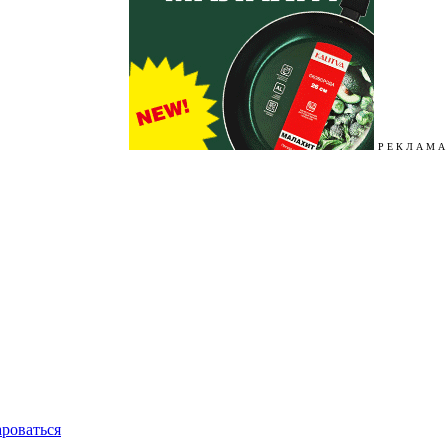
Р Е К Л А М А
ароваться