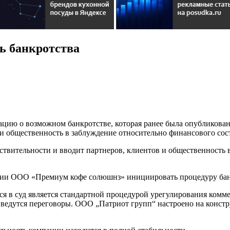
ть банкротства
мацию о возможном банкротстве, которая ранее была опубликов
 и общественность в заблуждение относительно финансового сост
ствительности и вводит партнеров, клиентов и общественность 
ии ООО «Премиум кофе солюшнз» инициировать процедуру бан
я в суд является стандартной процедурой урегулирования коммер
я ведутся переговоры. ООО „Патриот групп“ настроено на конст