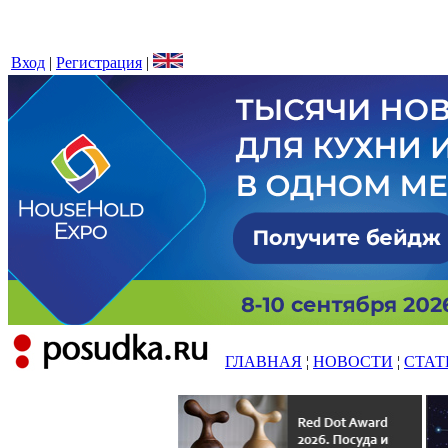
Вход
|
Регистрация
|
ГЛАВНАЯ
¦
НОВОСТИ
¦
СТАТ