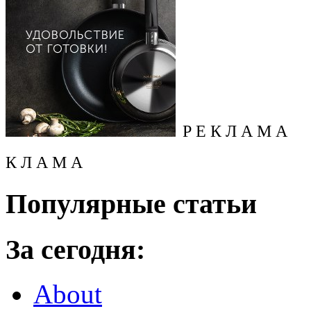
Р Е К Л А М А
К Л А М А
Популярные статьи
За сегодня:
About