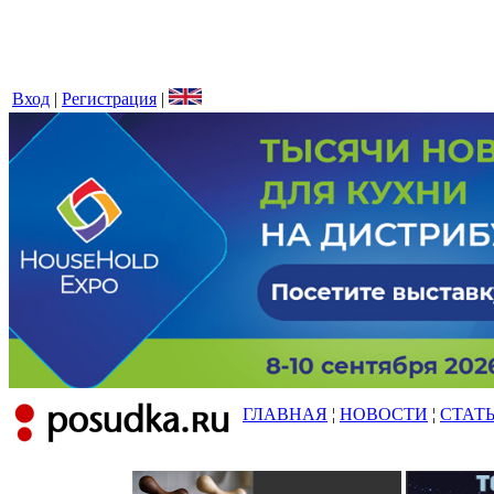
Вход
|
Регистрация
|
ГЛАВНАЯ
¦
НОВОСТИ
¦
СТАТ