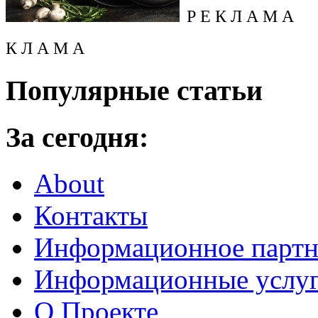
Р Е К Л А М А
К Л А М А
Популярные статьи
За сегодня:
About
Контакты
Информационное партн
Информационные услу
О Проекте