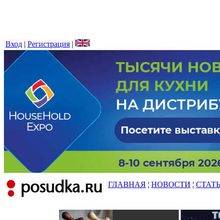
Вход
|
Регистрация
|
ГЛАВНАЯ
¦
НОВОСТИ
¦
СТАТ