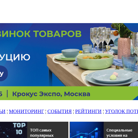
ЬИ
¦
МОНИТОРИНГ
¦
СОБЫТИЯ
¦
РЕЙТИНГИ
¦
УГОЛОК ПОТ