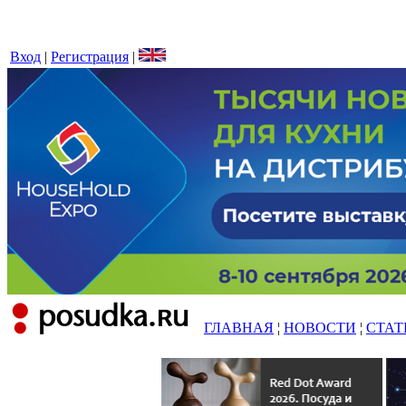
Вход
|
Регистрация
|
ГЛАВНАЯ
¦
НОВОСТИ
¦
СТАТ