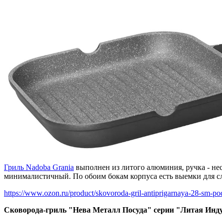
Гриль Nadoba Grania
выполнен из литого алюминия, ручка - нес
минималистичный. По обоим бокам корпуса есть выемки для с
https://www.ozon.ru/product/skovoroda-gril-antiprigarnaya-28-sm-pod
Сковорода-гриль "Нева Металл Посуда" серии "Литая Инд