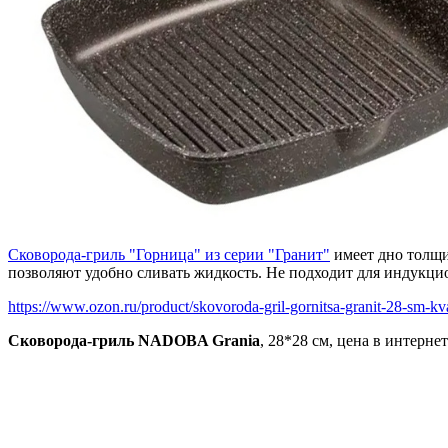
Сковорода-гриль "Горница" из серии "Гранит"
имеет дно толщи
позволяют удобно сливать жидкость. Не подходит для индукци
https://www.ozon.ru/product/skovoroda-gril-gornitsa-granit-28-sm-kva
Сковорода-гриль NADOBA Grania
, 28*28 см, цена в интернет