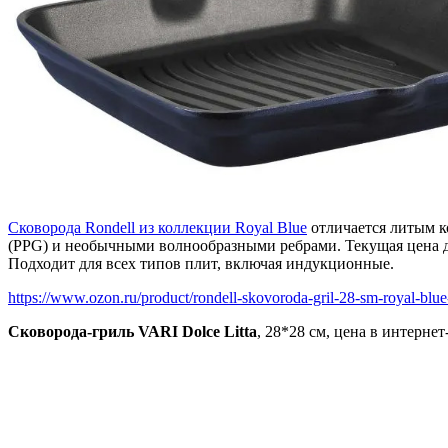
Сковорода Rondell из коллекции Royal Blue
отличается литым к
(PPG) и необычными волнообразными ребрами. Текущая цена де
Подходит для всех типов плит, включая индукционные.
https://www.ozon.ru/product/rondell-skovoroda-gril-28-sm-royal-blue-
Сковорода-гриль VARI Dolce Litta
, 28*28 см, цена в интернет