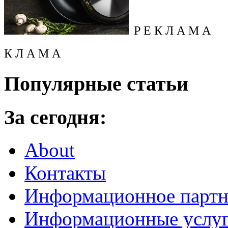
Р Е К Л А М А
К Л А М А
Популярные статьи
За сегодня:
About
Контакты
Информационное партн
Информационные услу