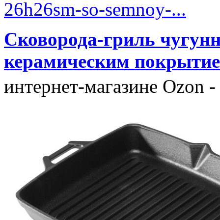
26h26sm-so-semnoy-...
Сковорода-гриль чугун
керамическим покрытием
интернет-магазине Ozon -