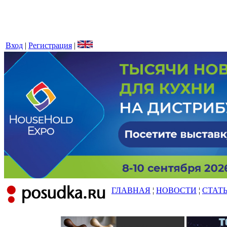
Вход
|
Регистрация
|
ГЛАВНАЯ
¦
НОВОСТИ
¦
СТАТ