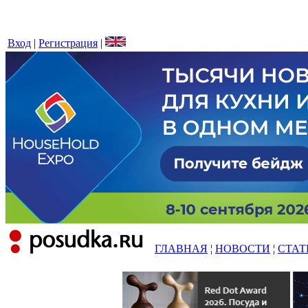
Вход
|
Регистрация
|
ГЛАВНАЯ
¦
НОВОСТИ
¦
СТАТ