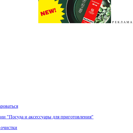
Р Е К Л А М А
ароваться
ории "Посуда и аксессуары для приготовления"
 очистки