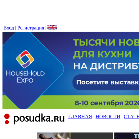
Вход
|
Регистрация
|
ГЛАВНАЯ
¦
НОВОСТИ
¦
СТАТ