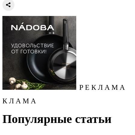
Р Е К Л А М А
К Л А М А
Популярные статьи