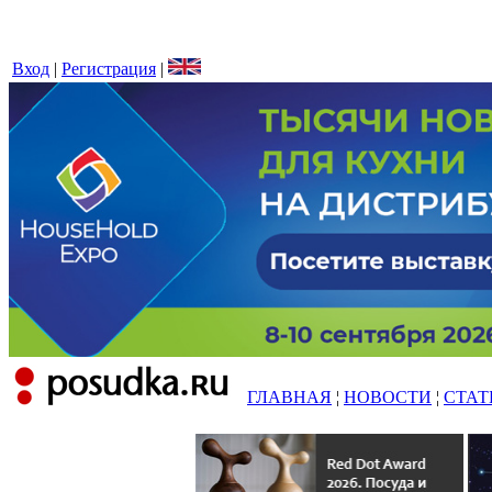
Вход
|
Регистрация
|
ГЛАВНАЯ
¦
НОВОСТИ
¦
СТАТ