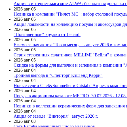
Акция в интернет-магазине ALWA: бесплатная доставка пр
2026 авг 06
Новинка в компании "Пилот МС": набор столовой посуды
2026 авг 05
Акция лояльности на коллекцию посуды и аксессуаров дл
2026 авг 05
"Приталенные" кружки от Lenardi
2026 авг 05
Ежемесячная акция "Товар месяца" - август 2026 в компа
2026 авг 05
Серия стеклянных салатников MILLIMI "Вейли" в компан
2026 авг 05
Скидка на формы для выпечки и запекания в компании 
2026 авг 04
Тройная выгода в "Спецторг Кэш энд Керри"
2026 авг 04
Новые серии Chef&Sommelier и Cristal d'Arques в компан
2026 авг 04
Посуда в акционном каталоге METRO, 30.07.2026 - 12.08
2026 авг 04
Новинки в коллекции керамических форм для запекания
2026 авг 04
Акция от завода "Виктория", август 2026 г.
2026 авг 03
Сеть Familia наращивает число магазинов