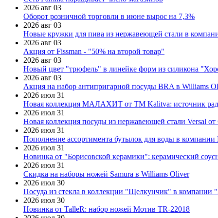
2026 авг 03
Оборот розничной торговли в июне вырос на 7,3%
2026 авг 03
Новые кружки для пива из нержавеющей стали в компан
2026 авг 03
Акция от Fissman - "50% на второй товар"
2026 авг 03
Новый цвет "трюфель" в линейке форм из силикона "Хор
2026 авг 03
Акция на набор антипригарной посуды BRA в Williams Ol
2026 июл 31
Новая коллекция МАЛАХИТ от ТМ Kalitva: источник радо
2026 июл 31
Новая коллекция посуды из нержавеющей стали Versal от 
2026 июл 31
Пополнение ассортимента бутылок для воды в компании E
2026 июл 31
Новинка от "Борисовской керамики": керамический соус
2026 июл 31
Скидка на наборы ножей Samura в Williams Oliver
2026 июл 30
Посуда из стекла в коллекции "Щелкунчик" в компании 
2026 июл 30
Новинка от TalleR: набор ножей Мотив TR-22018
2026 июл 30