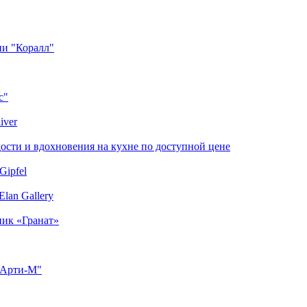
ии "Коралл"
с"
iver
сти и вдохновения на кухне по доступной цене
Gipfel
lan Gallery
ник «Гранат»
"Арти-М"