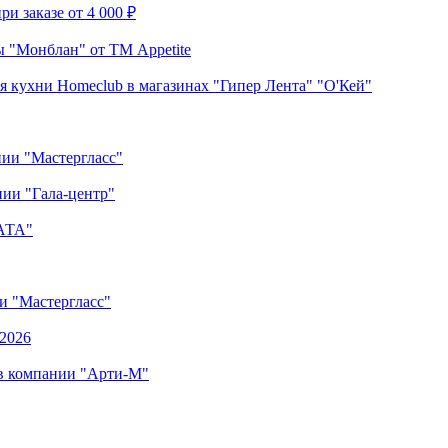
и заказе от 4 000 ₽
 "Монблан" от ТМ Appetite
я кухни Homeclub в магазинах "Гипер Лента" "О'Кей"
нии "Мастергласс"
ии "Гала-центр"
"АТА"
ии "Мастергласс"
.2026
 в компании "Арти-М"