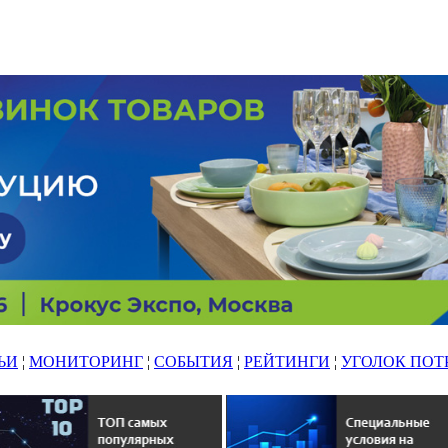
ЬИ
¦
МОНИТОРИНГ
¦
СОБЫТИЯ
¦
РЕЙТИНГИ
¦
УГОЛОК ПОТ