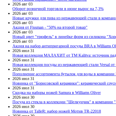
2026 авг 03
Оборот розничной торговли в июне вырос на 7,3%
2026 авг 03
Новые кружки для пива из нержавеющей стали в компан
2026 авг 03
Акция от Fissman - "50% на второй товар"
2026 авг 03
Новый цвет "трюфель" в линейке форм из силикона "Хор
2026 авг 03
Акция на набор антипригарной посуды BRA в Williams Ol
2026 июл 31
Новая коллекция МАЛАХИТ от ТМ Kalitva: источник радо
2026 июл 31
Новая коллекция посуды из нержавеющей стали Versal от 
2026 июл 31
Пополнение ассортимента бутылок для воды в компании E
2026 июл 31
Новинка от "Борисовской керамики": керамический соус
2026 июл 31
Скидка на наборы ножей Samura в Williams Oliver
2026 июл 30
Посуда из стекла в коллекции "Щелкунчик" в компании 
2026 июл 30
Новинка от TalleR: набор ножей Мотив TR-22018
2026 июл 30