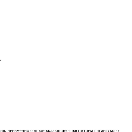
.
ляния, неизменно сопровождающиеся распитием гигантского