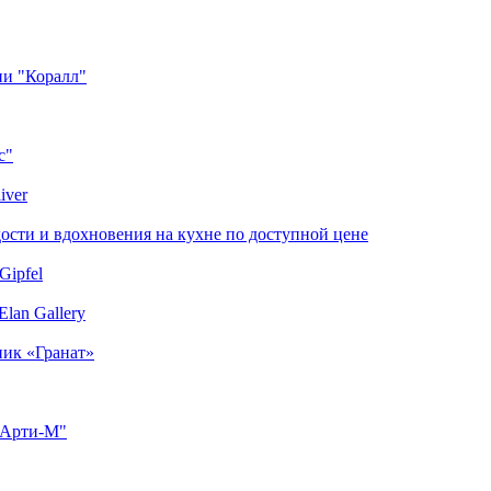
ии "Коралл"
с"
iver
сти и вдохновения на кухне по доступной цене
Gipfel
lan Gallery
ник «Гранат»
"Арти-М"