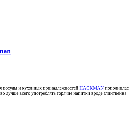
kman
еля посуды и кухонных принадлежностей
HACKMAN
пополнилась
во лучше всего употреблять горячие напитки вроде глинтвейна.