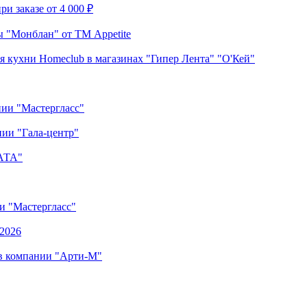
и заказе от 4 000 ₽
 "Монблан" от ТМ Appetite
я кухни Homeclub в магазинах "Гипер Лента" "О'Кей"
нии "Мастергласс"
ии "Гала-центр"
"АТА"
ии "Мастергласс"
.2026
 в компании "Арти-М"