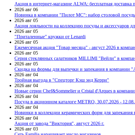
Акция в интернет-магазине ALWA: бесплатная доставка пр
2026 авг 06
Новинка в компании "Пилот МС": набор столовой посуды
2026 авг 05
Акция лояльности на коллекцию посуды и аксессуаров дл
2026 авг 05
"Приталенные" кружки от Lenardi
2026 авг 05
Ежемесячная акция "Товар месяца" - август 2026 в компа
2026 авг 05
Серия стеклянных салатников MILLIMI "Вейли" в компан
2026 авг 05
Скидка на формы для выпечки и запекания в компании 
2026 авг 04
Тройная выгода в "Спецторг Кэш энд Керри"
2026 авг 04
Новые серии Chef&Sommelier и Cristal d'Arques в компан
2026 авг 04
Посуда в акционном каталоге METRO, 30.07.2026 - 12.08
2026 авг 04
Новинки в коллекции керамических форм для запекания
2026 авг 04
Акция от завода "Виктория", август 2026 г.
2026 авг 03
Сеть Familia наращивает число магазинов