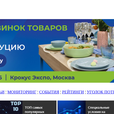
ЬИ
¦
МОНИТОРИНГ
¦
СОБЫТИЯ
¦
РЕЙТИНГИ
¦
УГОЛОК ПОТ