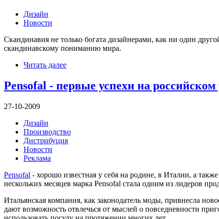
Дизайн
Новости
Скандинавия не только богата дизайнерами, как ни один друго
скандинавскому пониманию мира.
Читать далее
Pensofal - первые успехи на российском
27-10-2009
Дизайн
Производство
Дистрибуция
Новости
Реклама
Pensofal
- хорошо известная у себя на родине, в Италии, а так
нескольких месяцев марка Pensofal стала одним из лидеров про
Итальянская компания, как законодатель моды, привнесла нов
дают возможность отвлечься от мыслей о повседневности приго
использовать посуду на протяжении многих лет.