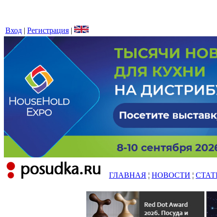
Вход
|
Регистрация
|
ГЛАВНАЯ
¦
НОВОСТИ
¦
СТАТ