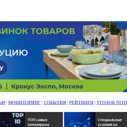
ЬИ
¦
МОНИТОРИНГ
¦
СОБЫТИЯ
¦
РЕЙТИНГИ
¦
УГОЛОК ПОТ