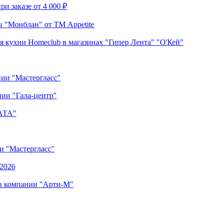
и заказе от 4 000 ₽
 "Монблан" от ТМ Appetite
я кухни Homeclub в магазинах "Гипер Лента" "О'Кей"
нии "Мастергласс"
ии "Гала-центр"
"АТА"
ии "Мастергласс"
.2026
 в компании "Арти-М"