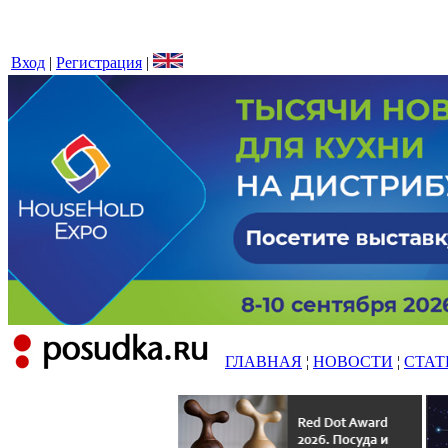
Вход
|
Регистрация
|
ГЛАВНАЯ
¦
НОВОСТИ
¦
СТАТ