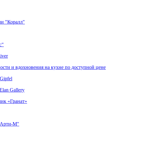
ии "Коралл"
с"
iver
сти и вдохновения на кухне по доступной цене
Gipfel
lan Gallery
ник «Гранат»
"Арти-М"