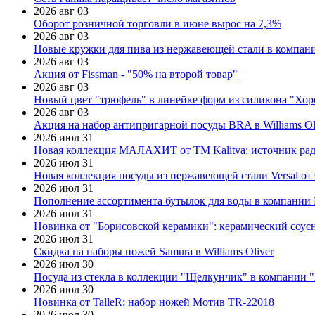
2026 авг 03
Оборот розничной торговли в июне вырос на 7,3%
2026 авг 03
Новые кружки для пива из нержавеющей стали в компан
2026 авг 03
Акция от Fissman - "50% на второй товар"
2026 авг 03
Новый цвет "трюфель" в линейке форм из силикона "Хор
2026 авг 03
Акция на набор антипригарной посуды BRA в Williams Ol
2026 июл 31
Новая коллекция МАЛАХИТ от ТМ Kalitva: источник радо
2026 июл 31
Новая коллекция посуды из нержавеющей стали Versal от 
2026 июл 31
Пополнение ассортимента бутылок для воды в компании E
2026 июл 31
Новинка от "Борисовской керамики": керамический соус
2026 июл 31
Скидка на наборы ножей Samura в Williams Oliver
2026 июл 30
Посуда из стекла в коллекции "Щелкунчик" в компании 
2026 июл 30
Новинка от TalleR: набор ножей Мотив TR-22018
2026 июл 30