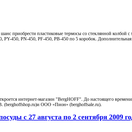
т шанс приобрести пластиковые термосы со стеклянной колбой с
 PY-450, PN-450, PF-450, PB-450 по 5 коробок. Дополнительная 
откроется интернет-магазин "BergHOFF". До настоящего времени
(berghoffshop.ru)и ООО «Пион» (berghoffsale.ru).
осуды с 27 августа по 2 сентября 2009 го