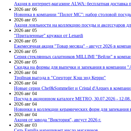
Акция в интернет-магазине ALWA: бесплатная доставка пр
2026 авг 06
Новинка в компании "Пилот МС": набор столовой посуды
2026 авг 05
Акция лояльности на коллекцию посуды и аксессуаров дл
2026 авг 05
"Приталенные" кружки от Lenardi
2026 авг 05
Ежемесячная акция "Товар месяца" - август 2026 в компа
2026 авг 05
Серия стеклянных салатников MILLIMI "Вейли" в компан
2026 авг 05
Скидка на формы для выпечки и запекания в компании 
2026 авг 04
Тройная выгода в "Спецторг Кэш энд Керри"
2026 авг 04
Новые серии Chef&Sommelier и Cristal d'Arques в компан
2026 авг 04
Посуда в акционном каталоге METRO, 30.07.2026 - 12.08
2026 авг 04
Новинки в коллекции керамических форм для запекания
2026 авг 04
Акция от завода "Виктория", август 2026 г.
2026 авг 03
Сеть Familia наращивает число магазинов