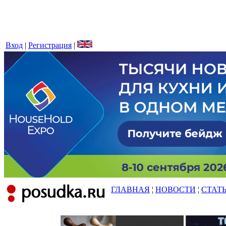
Вход
|
Регистрация
|
ГЛАВНАЯ
¦
НОВОСТИ
¦
СТАТ