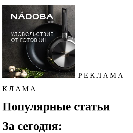
Р Е К Л А М А
К Л А М А
Популярные статьи
За сегодня: