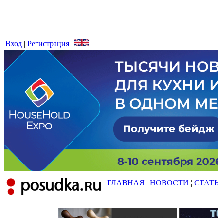
Вход
|
Регистрация
|
ГЛАВНАЯ
¦
НОВОСТИ
¦
СТАТ