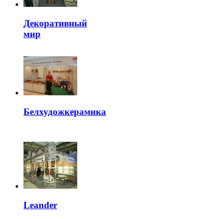
Декоративный
мир
Белхудожкерамика
Leander