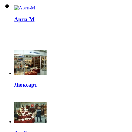
Арти-М
Люксарт