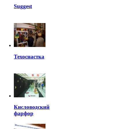
Suggest
Техоснастка
Кисловодский
фарфор