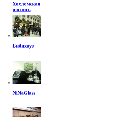
Хохломская
роспись
Бибихауз
NiNaGlass