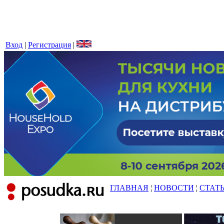
Вход
|
Регистрация
|
ГЛАВНАЯ
¦
НОВОСТИ
¦
СТАТ