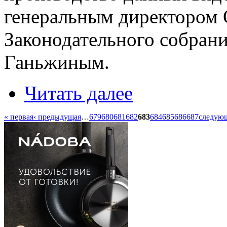
генеральным директором
Законодательного собран
Ганьжиным.
Читать далее
« первая
‹ предыдущая
…
679
680
681
682
683
684
685
686
687
следующ