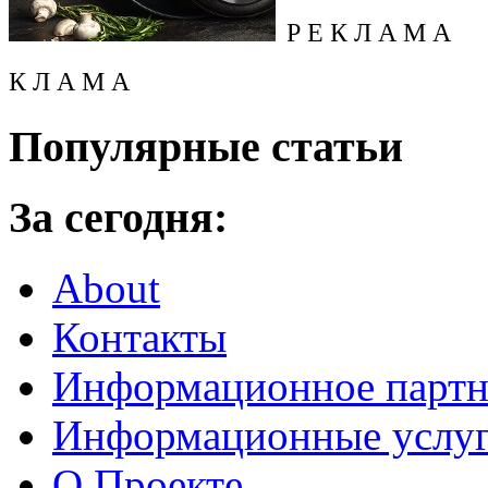
Р Е К Л А М А
К Л А М А
Популярные статьи
За сегодня:
About
Контакты
Информационное партн
Информационные услу
О Проекте