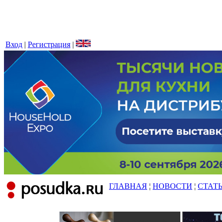
Вход
|
Регистрация
|
ГЛАВНАЯ
¦
НОВОСТИ
¦
СТАТ