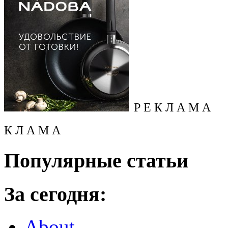
Р Е К Л А М А
К Л А М А
Популярные статьи
За сегодня:
About