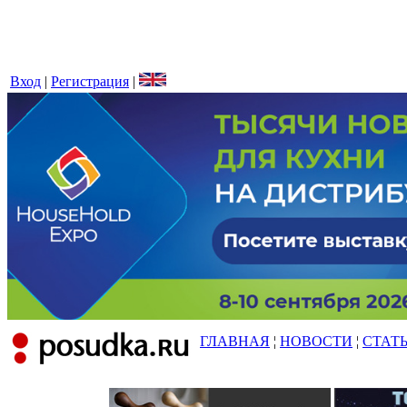
Вход
|
Регистрация
|
ГЛАВНАЯ
¦
НОВОСТИ
¦
СТАТ