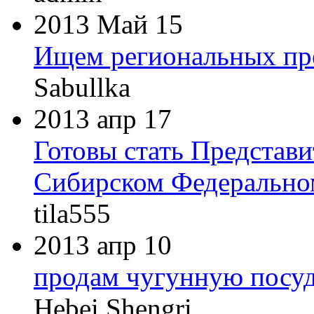
2013 Май 15
Ищем региональных пре
Sabullka
2013 апр 17
Готовы стать Представ
Сибирском Федеральном
tila555
2013 апр 10
продам чугунную посу
Hebei Shengri