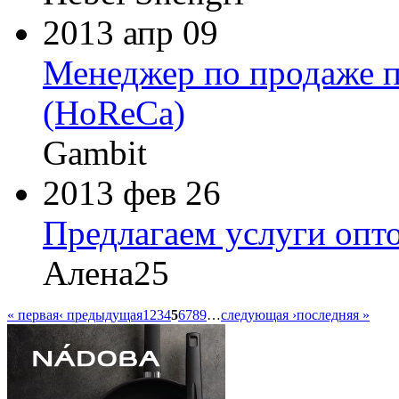
2013 апр 09
Менеджер по продаже п
(HoReCa)
Gambit
2013 фев 26
Предлагаем услуги опт
Алена25
« первая
‹ предыдущая
1
2
3
4
5
6
7
8
9
…
следующая ›
последняя »