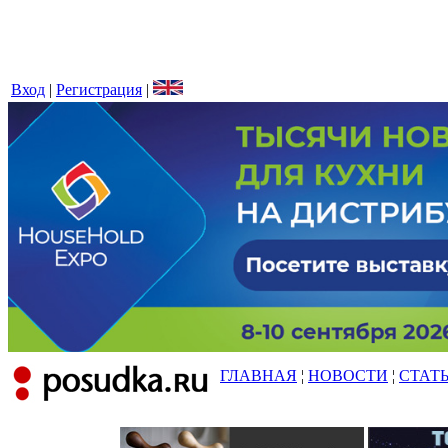
Вход
|
Регистрация
|
ГЛАВНАЯ
¦
НОВОСТИ
¦
СТАТ