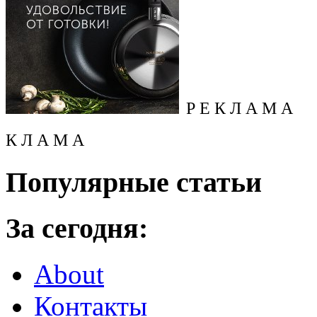
Р Е К Л А М А
К Л А М А
Популярные статьи
За сегодня:
About
Контакты