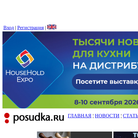
Вход
|
Регистрация
|
ГЛАВНАЯ
¦
НОВОСТИ
¦
СТАТ