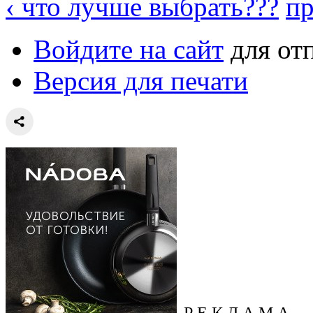
‹ что лучше выбрать???
пр
Войдите на сайт
для от
Версия для печати
Р Е К Л А М А