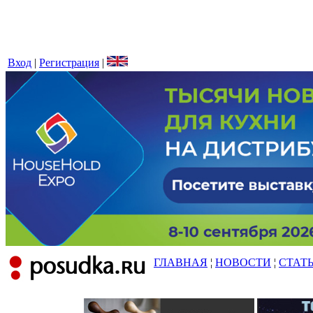
Вход
|
Регистрация
|
ГЛАВНАЯ
¦
НОВОСТИ
¦
СТАТ