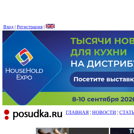
Вход
|
Регистрация
|
ГЛАВНАЯ
¦
НОВОСТИ
¦
СТАТ