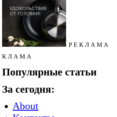
Р Е К Л А М А
К Л А М А
Популярные статьи
За сегодня:
About