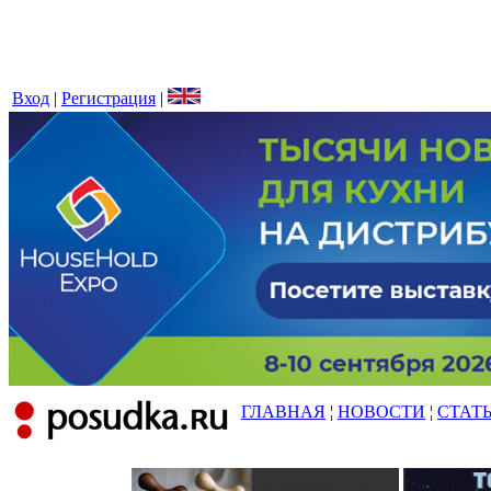
Вход
|
Регистрация
|
ГЛАВНАЯ
¦
НОВОСТИ
¦
СТАТ