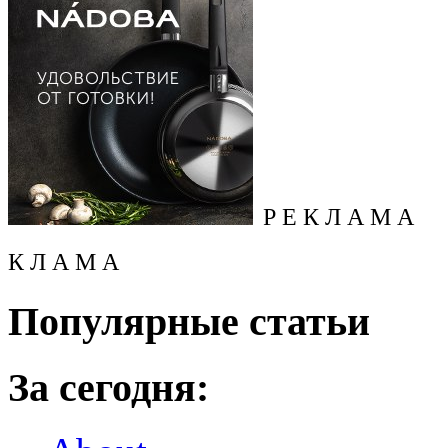
Р Е К Л А М А
К Л А М А
Популярные статьи
За сегодня: