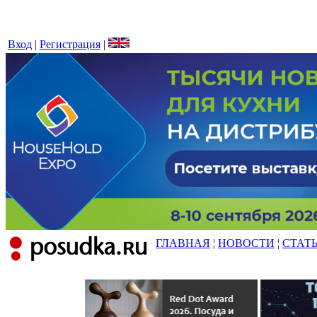
Вход
|
Регистрация
|
ГЛАВНАЯ
¦
НОВОСТИ
¦
СТАТ