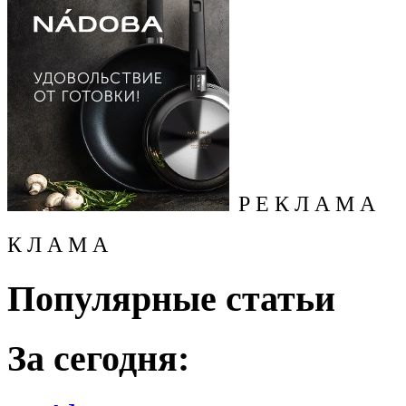
Р Е К Л А М А
К Л А М А
Популярные статьи
За сегодня: