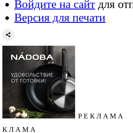
Войдите на сайт
для от
Версия для печати
Р Е К Л А М А
К Л А М А