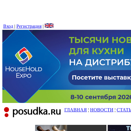
Вход
|
Регистрация
|
ГЛАВНАЯ
¦
НОВОСТИ
¦
СТАТ