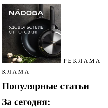
Р Е К Л А М А
К Л А М А
Популярные статьи
За сегодня: