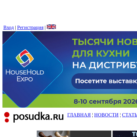
Вход
|
Регистрация
|
ГЛАВНАЯ
¦
НОВОСТИ
¦
СТАТ