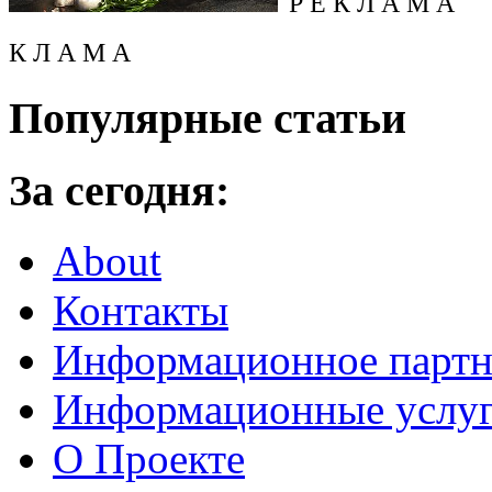
Р Е К Л А М А
К Л А М А
Популярные статьи
За сегодня:
About
Контакты
Информационное партн
Информационные услу
О Проекте