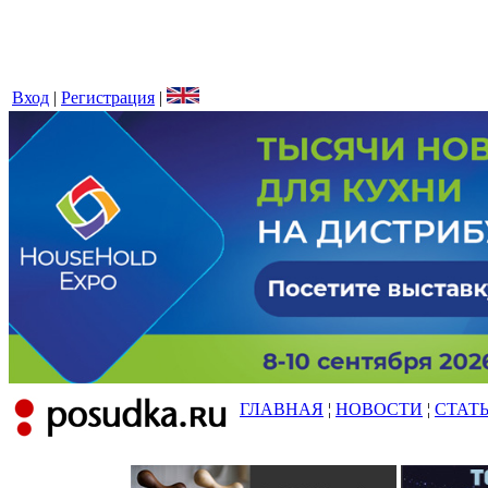
Вход
|
Регистрация
|
ГЛАВНАЯ
¦
НОВОСТИ
¦
СТАТ