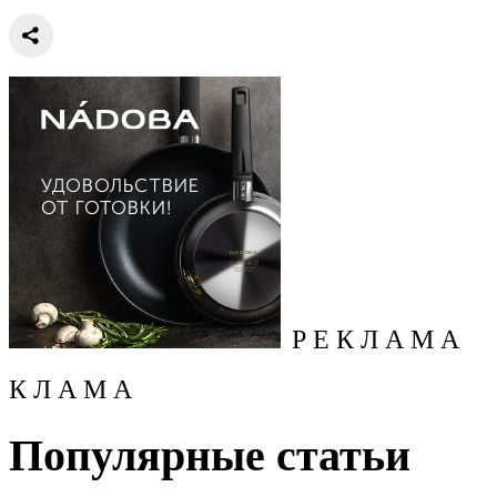
Р Е К Л А М А
К Л А М А
Популярные статьи