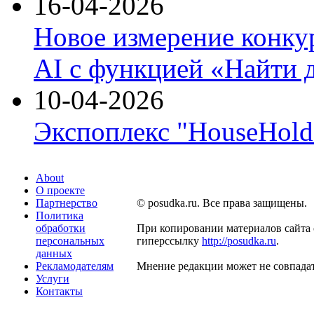
16-04-2026
Новое измерение конку
AI с функцией «Найти 
10-04-2026
Экспоплекс "HouseHold 
About
О проекте
Партнерство
© posudka.ru. Все права защищены.
Политика
обработки
При копировании материалов сайта 
персональных
гиперссылку
http://posudka.ru
.
данных
Рекламодателям
Мнение редакции может не совпадат
Услуги
Контакты