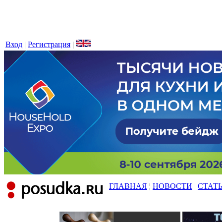
Вход
|
Регистрация
|
ГЛАВНАЯ
¦
НОВОСТИ
¦
СТАТ