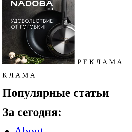
Р Е К Л А М А
К Л А М А
Популярные статьи
За сегодня:
About