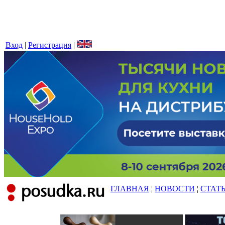
Вход
|
Регистрация
|
ГЛАВНАЯ
¦
НОВОСТИ
¦
СТАТ